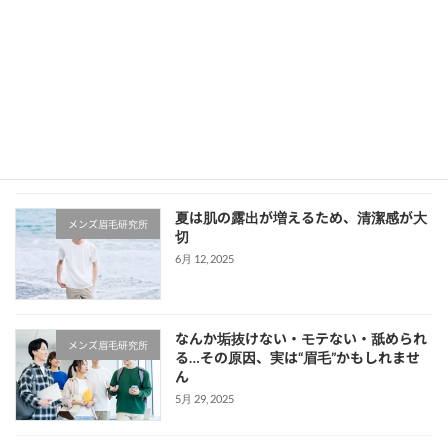
空間。眉毛スタイリング(アイブロウ)を通し
て、「メンズの魅力」を惹き出す！ 「最近流行
っているけど、眉毛って整えたほうがいいの？
[…]
続きを読む
最近の投稿
夏は肌の露出が増えるため、清潔感が大
メンズ眉毛研究所
切
6月 12, 2025
なんか垢抜けない・モテない・舐められ
メンズ眉毛研究所
る…その原因、実は“眉毛”かもしれませ
ん
5月 29, 2025