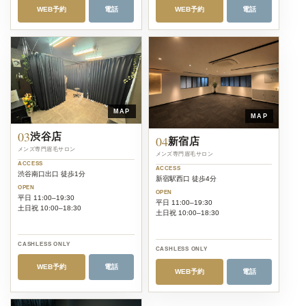
WEB予約
電話
WEB予約
電話
MAP
MAP
03
渋谷店
04
新宿店
メンズ専門眉毛サロン
メンズ専門眉毛サロン
ACCESS
ACCESS
渋谷南口出口 徒歩1分
新宿駅西口 徒歩4分
OPEN
OPEN
平日 11:00–19:30
平日 11:00–19:30
土日祝 10:00–18:30
土日祝 10:00–18:30
CASHLESS ONLY
CASHLESS ONLY
WEB予約
電話
WEB予約
電話