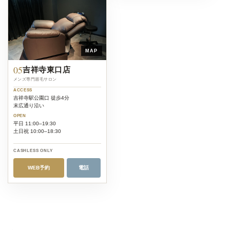
MAP
05
吉祥寺東口店
メンズ専門眉毛サロン
ACCESS
吉祥寺駅公園口 徒歩4分
末広通り沿い
OPEN
平日 11:00–19:30
土日祝 10:00–18:30
CASHLESS ONLY
WEB予約
電話