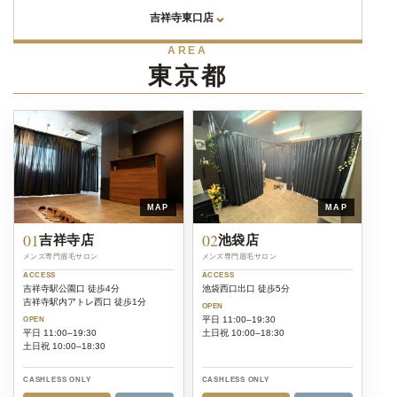
⌄
吉祥寺東口店
AREA
東京都
MAP
MAP
01
02
吉祥寺店
池袋店
メンズ専門眉毛サロン
メンズ専門眉毛サロン
ACCESS
ACCESS
吉祥寺駅公園口 徒歩4分
池袋西口出口 徒歩5分
吉祥寺駅内アトレ西口 徒歩1分
OPEN
平日 11:00–19:30
OPEN
平日 11:00–19:30
土日祝 10:00–18:30
土日祝 10:00–18:30
CASHLESS ONLY
CASHLESS ONLY