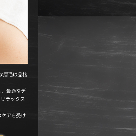
な眉毛は品格
！
し、最適なデ
てリラックス
のケアを受け