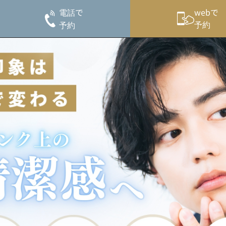
電話で
webで
予約
予約