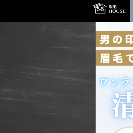
コ
ナ
ン
ビ
テ
ゲ
ン
ー
ツ
シ
へ
ョ
ス
ン
キ
に
ッ
移
プ
動