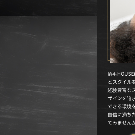
眉毛HOU
とスタイル
経験豊富な
ザインを追
できる環境
自信に満ち
てみません