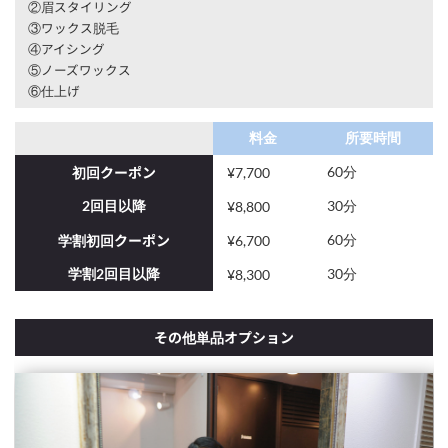
②眉スタイリング
③ワックス脱毛
④アイシング
⑤ノーズワックス
⑥仕上げ
料金
所要時間
60分
初回クーポン
¥7,700
2回目以降
30分
¥8,800
60分
学割初回クーポン
¥6,700
学割2回目以降
30分
¥8,300
その他単品オプション