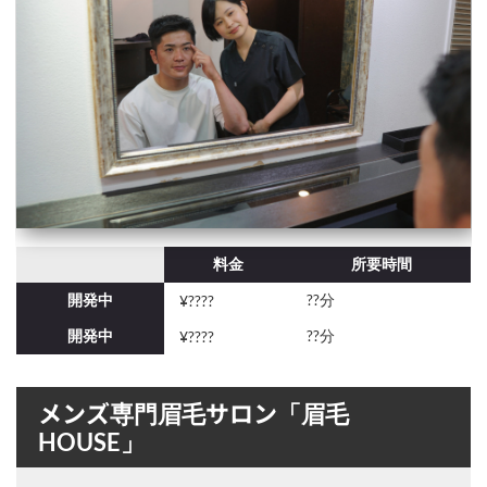
料金
所要時間
開発中
??分
¥????
開発中
??分
¥????
メンズ専門眉毛サロン「眉毛
HOUSE」