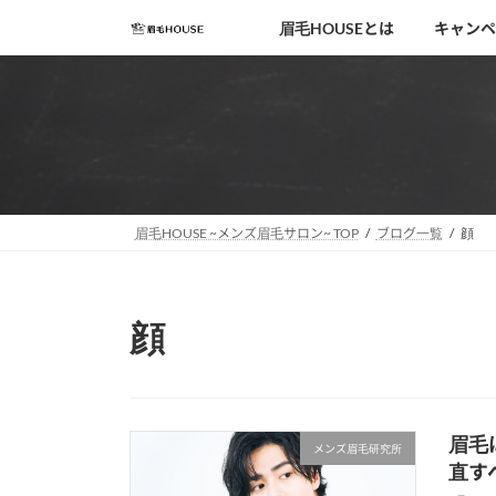
コ
ナ
眉毛HOUSEとは
キャンペ
ン
ビ
テ
ゲ
ン
ー
ツ
シ
へ
ョ
ス
ン
キ
に
移
ッ
眉毛HOUSE ~メンズ眉毛サロン~ TOP
ブログ一覧
顔
動
プ
顔
眉毛
メンズ眉毛研究所
直す