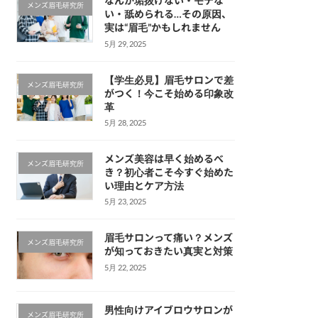
なんか垢抜けない・モテな
メンズ眉毛研究所
い・舐められる…その原因、
実は“眉毛”かもしれません
5月 29, 2025
【学生必見】眉毛サロンで差
メンズ眉毛研究所
がつく！今こそ始める印象改
革
5月 28, 2025
メンズ美容は早く始めるべ
メンズ眉毛研究所
き？初心者こそ今すぐ始めた
い理由とケア方法
5月 23, 2025
眉毛サロンって痛い？メンズ
メンズ眉毛研究所
が知っておきたい真実と対策
5月 22, 2025
男性向けアイブロウサロンが
メンズ眉毛研究所