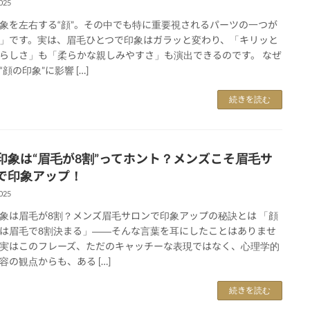
025
象を左右する“顔”。その中でも特に重要視されるパーツの一つが
」です。実は、眉毛ひとつで印象はガラッと変わり、「キリッと
らしさ」も「柔らかな親しみやすさ」も演出できるのです。 なぜ
顔の印象”に影響 […]
続きを読む
印象は“眉毛が8割”ってホント？メンズこそ眉毛サ
で印象アップ！
025
象は眉毛が8割？メンズ眉毛サロンで印象アップの秘訣とは 「顔
は眉毛で8割決まる」――そんな言葉を耳にしたことはありませ
実はこのフレーズ、ただのキャッチーな表現ではなく、心理学的
容の観点からも、ある […]
続きを読む