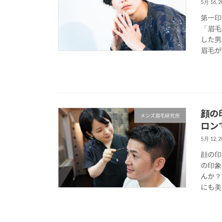
5月 16, 2
第一印
「眉毛
した男
眉毛が“
顔の
メンズ眉毛研究所
ロン
5月 12, 2
顔の印
の印象
んか？
にも美