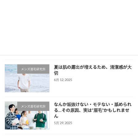
なら、眉毛の「準備」から始めよう～ 1. なぜ眉
サロン前に「伸ばす期間」が重要なのか？ 最
近、清潔感を大切にする男性の間で「眉毛サロ
ン […]
続きを読む
最近の投稿
夏は肌の露出が増えるため、清潔感が大
メンズ眉毛研究所
切
6月 12, 2025
なんか垢抜けない・モテない・舐められ
メンズ眉毛研究所
る…その原因、実は“眉毛”かもしれませ
ん
5月 29, 2025