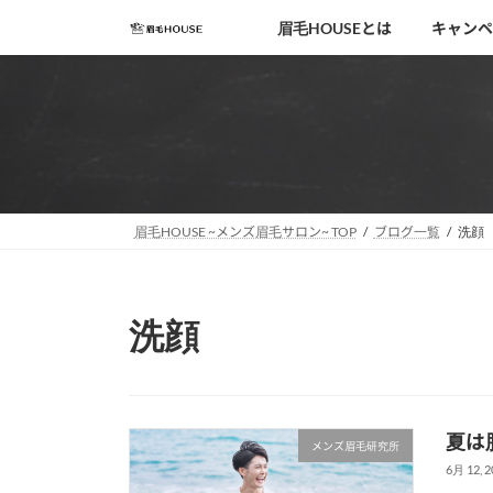
コ
ナ
眉毛HOUSEとは
キャンペ
ン
ビ
テ
ゲ
ン
ー
ツ
シ
へ
ョ
ス
ン
キ
に
移
ッ
眉毛HOUSE ~メンズ眉毛サロン~ TOP
ブログ一覧
洗顔
動
プ
洗顔
夏は
メンズ眉毛研究所
6月 12, 2