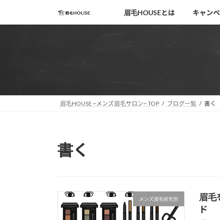
コ
ナ
眉毛HOUSEとは
キャンペ
ン
ビ
テ
ゲ
ン
ー
ツ
シ
へ
ョ
ス
ン
キ
に
移
ッ
眉毛HOUSE ~メンズ眉毛サロン~ TOP
ブログ一覧
書く
動
プ
書く
眉毛
メンズ眉毛研究所
ド