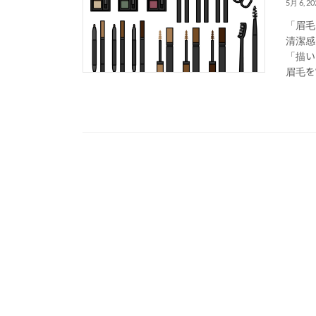
5月 6, 20
「眉毛
清潔感
「描い
眉毛を