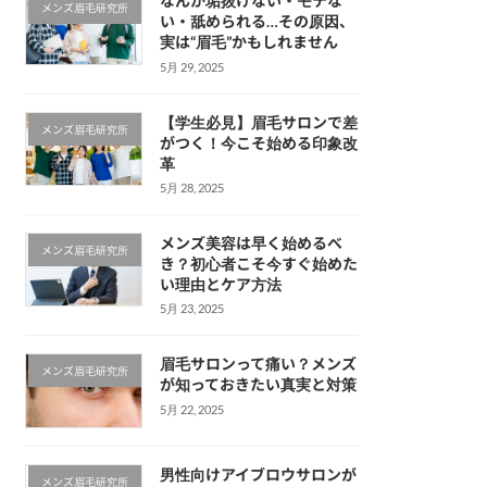
なんか垢抜けない・モテな
メンズ眉毛研究所
い・舐められる…その原因、
実は“眉毛”かもしれません
5月 29, 2025
【学生必見】眉毛サロンで差
メンズ眉毛研究所
がつく！今こそ始める印象改
革
5月 28, 2025
メンズ美容は早く始めるべ
メンズ眉毛研究所
き？初心者こそ今すぐ始めた
い理由とケア方法
5月 23, 2025
眉毛サロンって痛い？メンズ
メンズ眉毛研究所
が知っておきたい真実と対策
5月 22, 2025
男性向けアイブロウサロンが
メンズ眉毛研究所