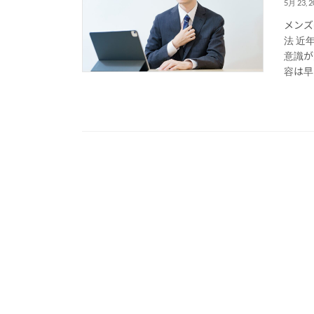
5月 23, 2
メンズ
法 近
意識が
容は早