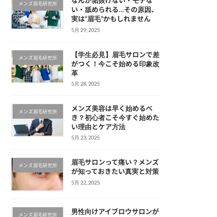
なんか垢抜けない・モテな
メンズ眉毛研究所
い・舐められる…その原因、
実は“眉毛”かもしれません
5月 29, 2025
【学生必見】眉毛サロンで差
メンズ眉毛研究所
がつく！今こそ始める印象改
革
5月 28, 2025
メンズ美容は早く始めるべ
メンズ眉毛研究所
き？初心者こそ今すぐ始めた
い理由とケア方法
5月 23, 2025
眉毛サロンって痛い？メンズ
メンズ眉毛研究所
が知っておきたい真実と対策
5月 22, 2025
男性向けアイブロウサロンが
メンズ眉毛研究所