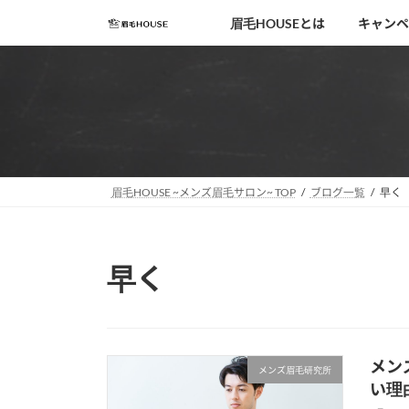
コ
ナ
眉毛HOUSEとは
キャンペ
ン
ビ
テ
ゲ
ン
ー
ツ
シ
へ
ョ
ス
ン
キ
に
移
ッ
眉毛HOUSE ~メンズ眉毛サロン~ TOP
ブログ一覧
早く
動
プ
早く
メン
メンズ眉毛研究所
い理