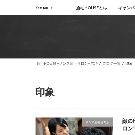
コ
ナ
眉毛HOUSEとは
キャンペ
ン
ビ
テ
ゲ
ン
ー
ツ
シ
へ
ョ
ス
ン
キ
に
移
ッ
眉毛HOUSE ~メンズ眉毛サロン~ TOP
ブログ一覧
印象
動
プ
印象
顔の
メンズ眉毛研究所
ロン