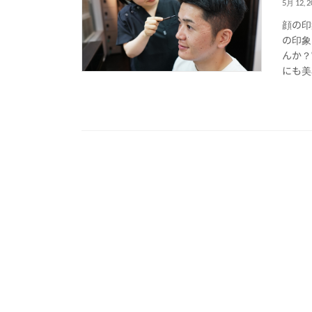
5月 12, 2
顔の印
の印象
んか？
にも美