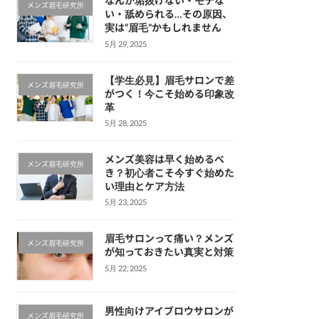
なんか垢抜けない・モテな
メンズ眉毛研究所
い・舐められる…その原因、
実は“眉毛”かもしれません
5月 29, 2025
【学生必見】眉毛サロンで差
メンズ眉毛研究所
がつく！今こそ始める印象改
革
5月 28, 2025
メンズ美容は早く始めるべ
メンズ眉毛研究所
き？初心者こそ今すぐ始めた
い理由とケア方法
5月 23, 2025
眉毛サロンって痛い？メンズ
メンズ眉毛研究所
が知っておきたい真実と対策
5月 22, 2025
男性向けアイブロウサロンが
メンズ眉毛研究所