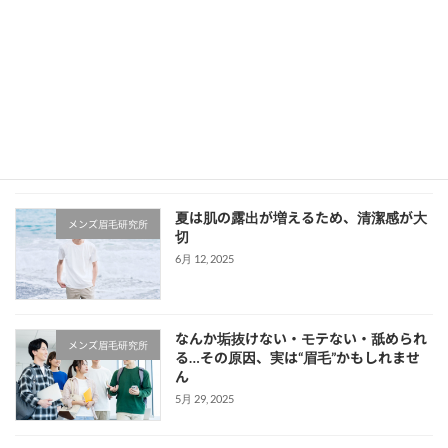
印象の7割は見た目で決まると言われています。
中でも「眉毛」は顔全体の印象を左右する重要
なパーツ。最近では男性も眉毛サロンに通うの
が当 […]
続きを読む
最近の投稿
夏は肌の露出が増えるため、清潔感が大
メンズ眉毛研究所
切
6月 12, 2025
なんか垢抜けない・モテない・舐められ
メンズ眉毛研究所
る…その原因、実は“眉毛”かもしれませ
ん
5月 29, 2025