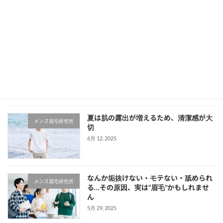
毛」です。特に男性にとって、眉毛は顔全体の
印象や清潔感、自信の有無を大きく左右しま
す。「何となく整えているけど、しっくりこな
い」「もっと自分に似合う形があるのでは？」
と感じたこと […]
続きを読む
最近の投稿
夏は肌の露出が増えるため、清潔感が大
メンズ眉毛研究所
切
6月 12, 2025
なんか垢抜けない・モテない・舐められ
メンズ眉毛研究所
る…その原因、実は“眉毛”かもしれませ
ん
5月 29, 2025