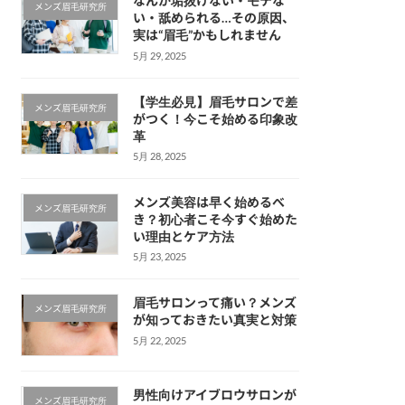
なんか垢抜けない・モテな
メンズ眉毛研究所
い・舐められる…その原因、
実は“眉毛”かもしれません
5月 29, 2025
【学生必見】眉毛サロンで差
メンズ眉毛研究所
がつく！今こそ始める印象改
革
5月 28, 2025
メンズ美容は早く始めるべ
メンズ眉毛研究所
き？初心者こそ今すぐ始めた
い理由とケア方法
5月 23, 2025
眉毛サロンって痛い？メンズ
メンズ眉毛研究所
が知っておきたい真実と対策
5月 22, 2025
男性向けアイブロウサロンが
メンズ眉毛研究所