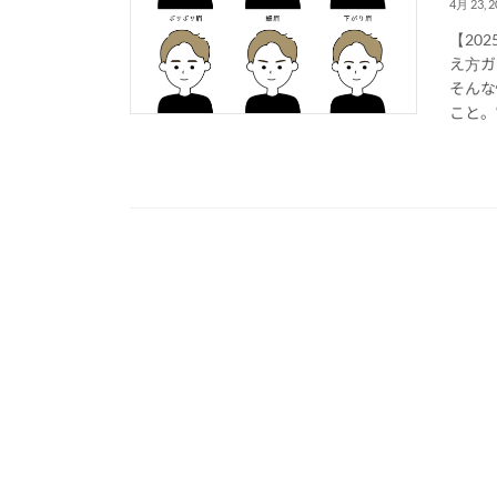
4月 23, 2
【20
え方ガ
そんな
こと。