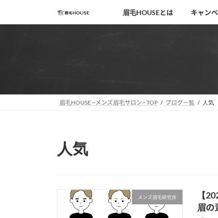
コ
ナ
眉毛HOUSEとは
キャンペ
ン
ビ
テ
ゲ
ン
ー
ツ
シ
へ
ョ
ス
ン
キ
に
移
ッ
眉毛HOUSE ~メンズ眉毛サロン~ TOP
ブログ一覧
人気
動
プ
人気
【2
メンズ眉毛研究所
眉の