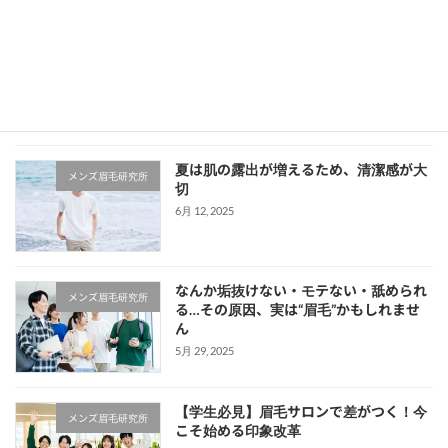
理想の眉毛を手に入れよう！眉毛HOUSEの人気メニュー
7月 11, 2023
最近の投稿
夏は肌の露出が増えるため、清潔感が大
メンズ眉毛研究所
切
6月 12, 2025
なんか垢抜けない・モテない・舐められ
メンズ眉毛研究所
る…その原因、実は“眉毛”かもしれませ
ん
5月 29, 2025
【学生必見】眉毛サロンで差がつく！今
メンズ眉毛研究所
こそ始める印象改革