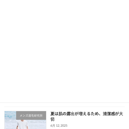
メンズ美容は早く始めるべき？初心者こそ今すぐ始めたい理由とケア方法
5月 23, 2025
次の記事
なんか垢抜けない・モテない・舐められる…その原因、実は“眉毛”かもしれません
5月 29, 2025
最近の投稿
夏は肌の露出が増えるため、清潔感が大
メンズ眉毛研究所
切
6月 12, 2025