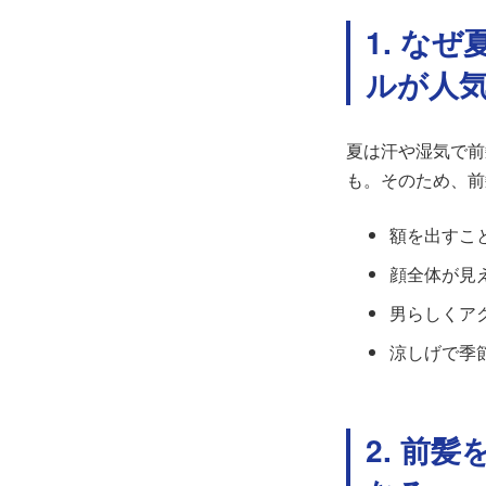
1. な
ルが人
夏は汗や湿気で前
も。そのため、前
額を出すこ
顔全体が見
男らしくア
涼しげで季
2. 前