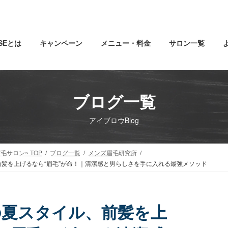
SEとは
キャンペーン
メニュー・料金
サロン一覧
ブログ一覧
アイブロウBlog
毛サロン~ TOP
ブログ一覧
メンズ眉毛研究所
髪を上げるなら“眉毛”が命！｜清潔感と男らしさを手に入れる最強メソッド
の夏スタイル、前髪を上