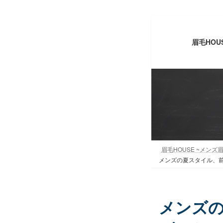
コ
ナ
ン
ビ
眉毛HOU
テ
ゲ
ン
ー
ツ
シ
へ
ョ
ス
ン
キ
に
ッ
移
プ
動
眉毛HOUSE ~メンズ眉
メンズの夏スタイル、前
メンズ