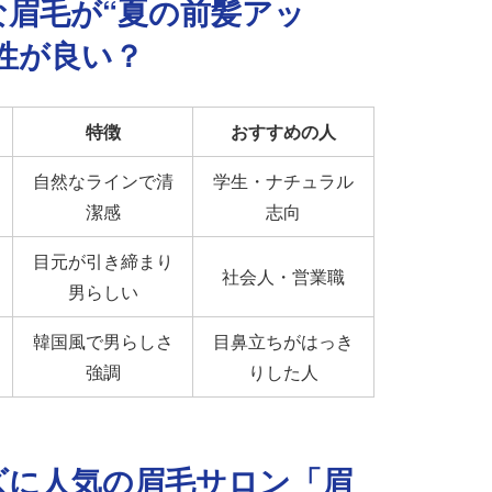
んな眉毛が“夏の前髪アッ
性が良い？
特徴
おすすめの人
自然なラインで清
学生・ナチュラル
潔感
志向
目元が引き締まり
社会人・営業職
男らしい
韓国風で男らしさ
目鼻立ちがはっき
強調
りした人
ンズに人気の眉毛サロン「眉