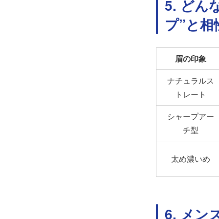
5. ど
プ”と相
眉の印象
ナチュラルス
トレート
シャープアー
チ型
太め濃いめ
6. メ