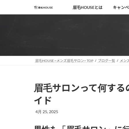
コ
ナ
眉毛HOUSEとは
キャンペ
ン
ビ
テ
ゲ
ン
ー
ツ
シ
へ
ョ
ス
ン
キ
に
移
ッ
眉毛HOUSE ~メンズ眉毛サロン~ TOP
ブログ一覧
メン
動
プ
眉毛サロンって何する
イド
4月 25, 2025