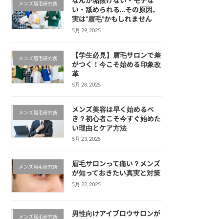
なんか垢抜けない・モテな
メンズ眉毛研究所
い・舐められる…その原因、
実は“眉毛”かもしれません
5月 29, 2025
【学生必見】眉毛サロンで差
メンズ眉毛研究所
がつく！今こそ始める印象改
革
5月 28, 2025
メンズ美容は早く始めるべ
メンズ眉毛研究所
き？初心者こそ今すぐ始めた
い理由とケア方法
5月 23, 2025
眉毛サロンって痛い？メンズ
メンズ眉毛研究所
が知っておきたい真実と対策
5月 22, 2025
男性向けアイブロウサロンが
メンズ眉毛研究所